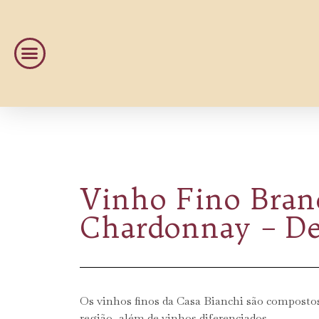
Vinho Fino Bran
Chardonnay – De
Os vinhos finos da Casa Bianchi são composto
região, além de vinhos diferenciados.